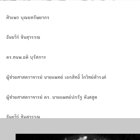
ปรัชญา วิสัยทัศน์ พันธกิจ
คณาจารย์อาวุโส
การเรียน-การสอน
งานบริการทางห้องปฏิบัติการ
ศิวะพร บุณยทรัพยากร
โครงสร้างบริหารภาควิชา
เจ้าหน้าที่ปฏิบัติการ
ตำรา หนังสือ
เอกสารคุณภาพ
ข่าวสาร
ธันยวีร์ ชินสุวรรณ
คำสั่ง ระเบียบ ประกาศ
เอกสารปรับระดับบุคลากร สังกัดสภากาชาดไทย
งานบริการวิชาการ
ความปลอดภัยทางห้องปฏิบัติการ
หน่วยงานภายนอก
รายการเครื่องมือ
ดร.ทนพ.อติ บุรัสการ​​​​
ดาวน์โหลดเอกสารงานบุคคล
ศูนย์ความเป็นเลิศทางด้านวิชาการ
แผนงานคุณภาพประจำปี
หน่วยงานภายในโรงพยาบาลจุฬาลงกรณ์
สัมมนาภาควิชา/ฝ่ายจุลชีววิทยา 2566
ติดต่อเรา
ดาวน์โหลดเอกสารงานวิชาการ
ผู้ช่วยศาสตราจารย์ นายแพทย์ เอกสิทธิ์ โกวิทย์ดำรงค์
ผลการดำเนินงาน
แบบฟอร์มเปิด-ปิดการทดสอบ
พิธีวางพวงมาลาถวายราชสักการะ วันอานันทมหิดล 2566
ผู้ช่วยศาสตราจารย์ ดร. นายแพทย์ปกรัฐ หังสสูต
หน่วยงานความปลอดภัยดีเด่น 2566
ธันยวีร์ ชินสุวรรณ
ซ้อมอพยพหนีไฟภาควิชา/ฝ่ายจุลชีววิทยา 2566
ภาวพันธ์ ภัทรโกศล