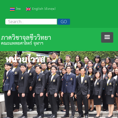
(
)
ไทย
English
อังกฤษ
หน้าหลัก
หน่วยไวรัส
เกี่ยวกับเรา
บุคลากร
ประวัติภาควิชา
วิชาการ
ความภาคภูมิใจ
คณาจารย์
งานคุณภาพ