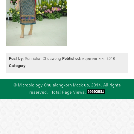
ปรัชญา วิสัยทัศน์ พันธกิจ
คณาจารย์อาวุโส
การเรียน-การสอน
งานบริการทางห้องปฏิบัติการ
โครงสร้างบริหารภาควิชา
เจ้าหน้าที่ปฏิบัติการ
ตำรา หนังสือ
เอกสารคุณภาพ
ข่าวสาร
คำสั่ง ระเบียบ ประกาศ
เอกสารปรับระดับบุคลากร สังกัดสภากาชาดไทย
งานบริการวิชาการ
ความปลอดภัยทางห้องปฏิบัติการ
หน่วยงานภายนอก
รายการเครื่องมือ
ดาวน์โหลดเอกสารงานบุคคล
ศูนย์ความเป็นเลิศทางด้านวิชาการ
Post by
: Rontichai Chuawong
Published
: พฤษภาคม พ.ค., 2018
แผนงานคุณภาพประจำปี
หน่วยงานภายในโรงพยาบาลจุฬาลงกรณ์
Category
:
สัมมนาภาควิชา/ฝ่ายจุลชีววิทยา 2566
ติดต่อเรา
ดาวน์โหลดเอกสารงานวิชาการ
ผลการดำเนินงาน
แบบฟอร์มเปิด-ปิดการทดสอบ
พิธีวางพวงมาลาถวายราชสักการะ วันอานันทมหิดล 2566
© Microbiology Chulalongkorn Mock up, 2014. All rights
reserved. Total Page Views:
หน่วยงานความปลอดภัยดีเด่น 2566
ซ้อมอพยพหนีไฟภาควิชา/ฝ่ายจุลชีววิทยา 2566