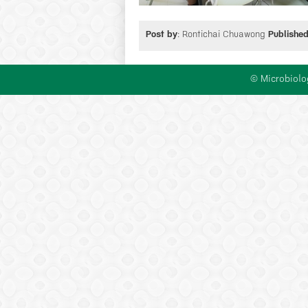
Post by
: Rontichai Chuawong
Publishe
© Microbiolo