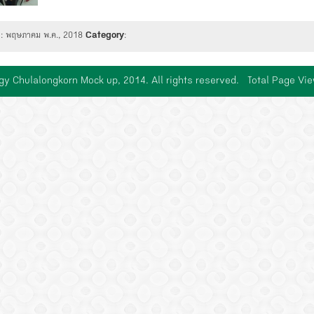
d
: พฤษภาคม พ.ค., 2018
Category
:
gy Chulalongkorn Mock up, 2014. All rights reserved. Total Page Vi