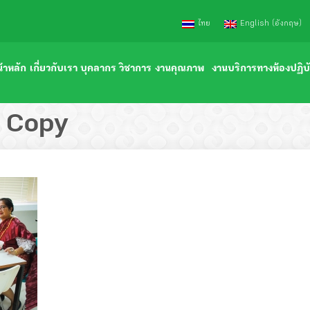
(
)
ไทย
English
อังกฤษ
้าหลัก
เกี่ยวกับเรา
บุคลากร
วิชาการ
งานคุณภาพ
งานบริการทางห้องปฏิบั
ประวัติภาควิชา
คณาจารย์
การเรียน-การสอน
เอกสารคุณภาพ
หน่วยงานภายนอก
 Copy
ความภาคภูมิใจ
คณาจารย์อาวุโส
ตำรา หนังสือ
ความปลอดภัยทางห้องปฏิบัติการ
หน่วยงานภายในโรงพยา
ปรัชญา วิสัยทัศน์ พันธกิจ
เจ้าหน้าที่ปฏิบัติการ
งานบริการวิชาการ
แผนงานคุณภาพประจำปี
แบบฟอร์มเปิด-ปิดการ
โครงสร้างบริหารภาควิชา
เอกสารปรับระดับบุคลากร สังกัดสภากาชาดไทย
ศูนย์ความเป็นเลิศทางด้านวิชาการ
ผลการดำเนินงาน
คำสั่ง ระเบียบ ประกาศ
ดาวน์โหลดเอกสารงานบุคคล
ดาวน์โหลดเอกสารงานวิชาการ