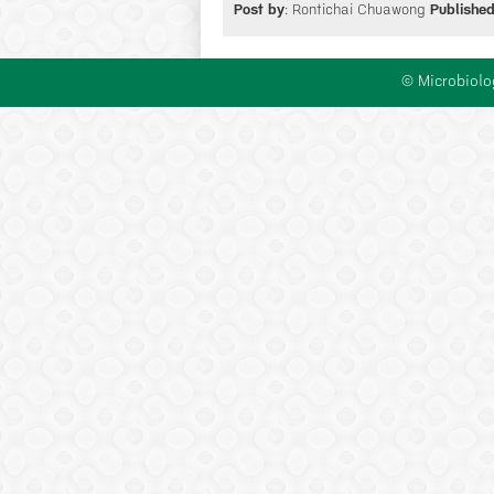
Post by
: Rontichai Chuawong
Publishe
© Microbiolo