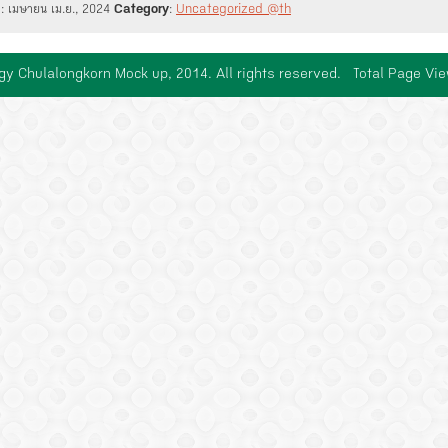
d
: เมษายน เม.ย., 2024
Category
:
Uncategorized @th
gy Chulalongkorn Mock up, 2014. All rights reserved. Total Page Vi