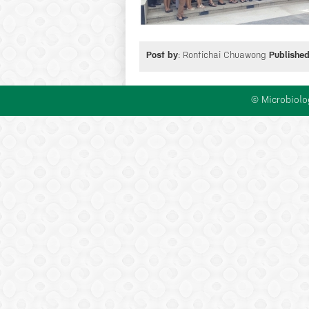
Post by
: Rontichai Chuawong
Publishe
© Microbiolo