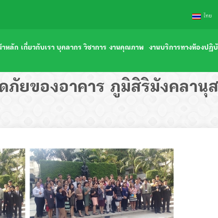
ไทย
้าหลัก
เกี่ยวกับเรา
บุคลากร
วิชาการ
งานคุณภาพ
งานบริการทางห้องปฏิบั
ประวัติภาควิชา
คณาจารย์
การเรียน-การสอน
เอกสารคุณภาพ
หน่วยงานภายนอก
ัยของอาคาร ภูมิสิริมังคลานุส
ความภาคภูมิใจ
คณาจารย์อาวุโส
ตำรา หนังสือ
ความปลอดภัยทางห้องปฏิบัติการ
หน่วยงานภายในโรงพยา
ปรัชญา วิสัยทัศน์ พันธกิจ
เจ้าหน้าที่ปฏิบัติการ
งานบริการวิชาการ
แผนงานคุณภาพประจำปี
แบบฟอร์มเปิด-ปิดการ
โครงสร้างบริหารภาควิชา
เอกสารปรับระดับบุคลากร สังกัดสภากาชาดไทย
ศูนย์ความเป็นเลิศทางด้านวิชาการ
ผลการดำเนินงาน
คำสั่ง ระเบียบ ประกาศ
ดาวน์โหลดเอกสารงานบุคคล
ดาวน์โหลดเอกสารงานวิชาการ