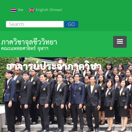
(
)
ไทย
English
อังกฤษ
หน้าหลัก
อาจารย์ประจำภาควิชา
เกี่ยวกับเรา
บุคลากร
ประวัติภาควิชา
วิชาการ
ความภาคภูมิใจ
คณาจารย์
งานคุณภาพ