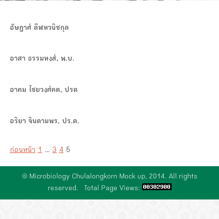
ปรัชญา วิสัยทัศน์ พันธกิจ
คณาจารย์อาวุโส
การเรียน-การสอน
งานบริการทางห้องปฏิบัติการ
อัษฎาศ์ ลีฬหวนิชกุล
โครงสร้างบริหารภาควิชา
เจ้าหน้าที่ปฏิบัติการ
ตำรา หนังสือ
เอกสารคุณภาพ
ข่าวสาร
อาสา ธรรมหงส์, พ.บ.
คำสั่ง ระเบียบ ประกาศ
เอกสารปรับระดับบุคลากร สังกัดสภากาชาดไทย
งานบริการวิชาการ
ความปลอดภัยทางห้องปฏิบัติการ
หน่วยงานภายนอก
รายการเครื่องมือ
อาคม ไชยวงศ์คต, ปรด
ดาวน์โหลดเอกสารงานบุคคล
ศูนย์ความเป็นเลิศทางด้านวิชาการ
แผนงานคุณภาพประจำปี
หน่วยงานภายในโรงพยาบาลจุฬาลงกรณ์
สัมมนาภาควิชา/ฝ่ายจุลชีววิทยา 2566
ติดต่อเรา
ดาวน์โหลดเอกสารงานวิชาการ
อริยา จินดามพร, ปร.ด.
ผลการดำเนินงาน
แบบฟอร์มเปิด-ปิดการทดสอบ
พิธีวางพวงมาลาถวายราชสักการะ วันอานันทมหิดล 2566
ก่อนหน้า
Page
1
…
Page
3
Page
4
Page
5
หน่วยงานความปลอดภัยดีเด่น 2566
© Microbiology Chulalongkorn Mock up, 2014. All rights
ซ้อมอพยพหนีไฟภาควิชา/ฝ่ายจุลชีววิทยา 2566
reserved. Total Page Views: